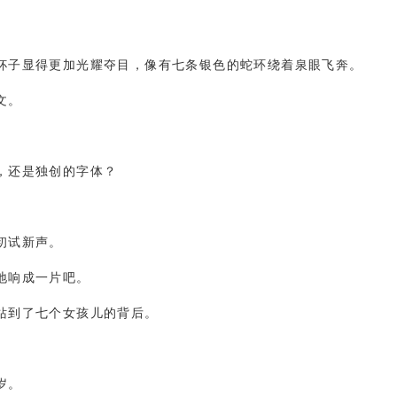
杯子显得更加光耀夺目，像有七条银色的蛇环绕着泉眼飞奔。
文。
，还是独创的字体？
初试新声。
地响成一片吧。
站到了七个女孩儿的背后。
岁。