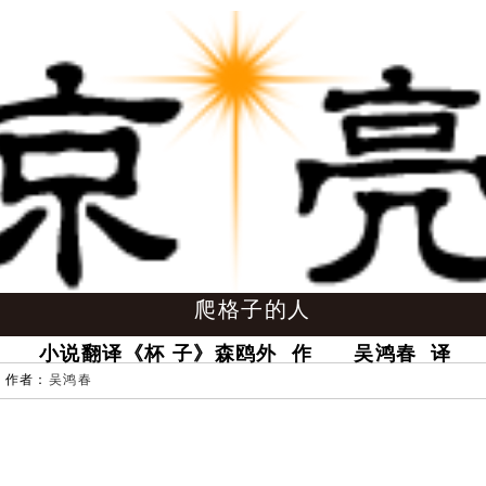
爬格子的人
小说翻译《杯 子》森鸥外 作 吴鸿春 译
作者：
吴鸿春